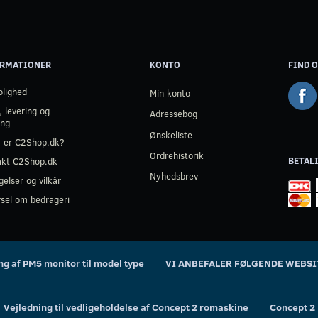
RMATIONER
KONTO
FIND O
olighed
Min konto
, levering og
Adressebog
ing
Ønskeliste
 er C2Shop.dk?
Ordrehistorik
BETAL
akt C2Shop.dk
Nyhedsbrev
gelser og vilkår
sel om bedrageri
ing af PM5 monitor til model type
VI ANBEFALER FØLGENDE WEBSI
Vejledning til vedligeholdelse af Concept 2 romaskine
Concept 2