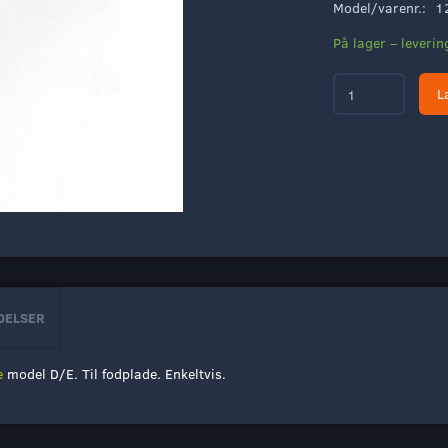
Model/varenr.:
1
På lager – leveri
L
DELSER
e
model D/E. Til fodplade. Enkeltvis.