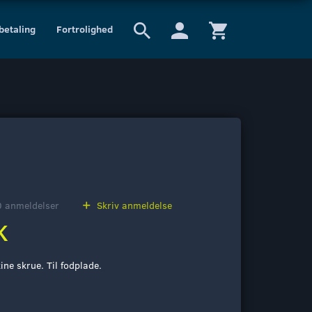
 betaling
Fortrolighed
0
anmeldelser
Skriv anmeldelse
K
ne skrue. Til fodplade.