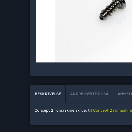
BESKRIVELSE
ANDRE KØBTE OGSÅ
ANMEL
Concept 2 romaskine skrue, til
Concept 2 romaskin