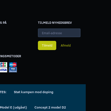
S PÅ
TILMELD NYHEDSBREV
Email-
adresse
Tilmeld
Afmeld
INGSMETODER
TES:
Støt kampen mod doping
 Model E (udgået)
Concept 2 model D2