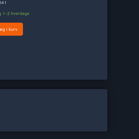
241
ng 1-2 hverdage
æg i kurv