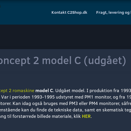
Kontakt C2Shop.dk
Fragt, levering og
oncept 2 model C (udgået)
ept 2 romaskine
model C
. Udgået model. I produktion fra 1993 t
. Var i perioden 1993-1995 udstyret med PM1 monitor, og fra 1
torer.
Kan idag også bruges med PM3 eller PM4 monitorer
, såf
nstående kan du finde de tekniske data, samt en skematisk tegn
ng til forstørrede billede materiale, klik
HER
.