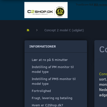
Concept 2 model C (udgået)
C
INFORMATIONER
Lær at ro på 5 minutter
Indstilling af PM monitor til
model type
Conc
Indstilling af PM5 monitor til
sort
model type
moni
Nede
Fortrolighed
adga
Fragt, levering og betaling
Hvem er C2Shop.dk?