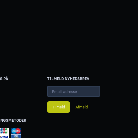
S PÅ
TILMELD NYHEDSBREV
Email-
adresse
Tilmeld
Afmeld
INGSMETODER