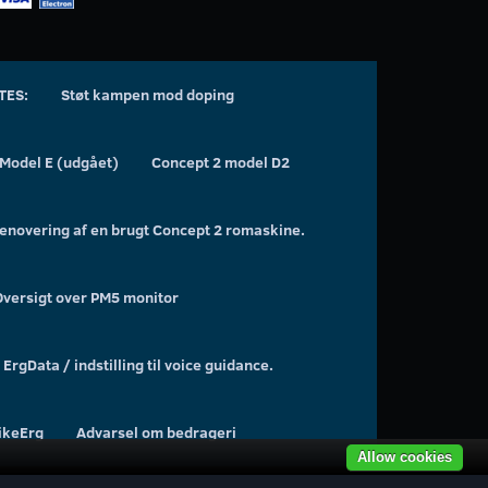
TES:
Støt kampen mod doping
 Model E (udgået)
Concept 2 model D2
enovering af en brugt Concept 2 romaskine.
Oversigt over PM5 monitor
ErgData / indstilling til voice guidance.
BikeErg
Advarsel om bedrageri
Allow cookies