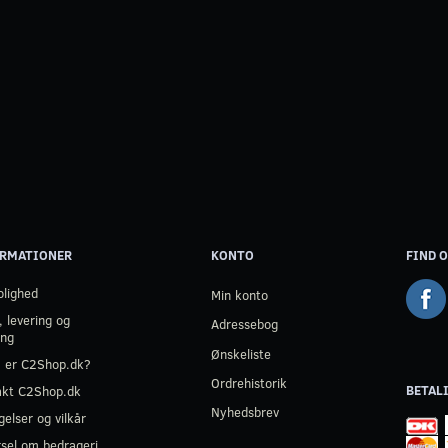
RMATIONER
KONTO
FIND O
olighed
Min konto
, levering og
Adressebog
ing
Ønskeliste
 er C2Shop.dk?
Ordrehistorik
BETAL
akt C2Shop.dk
Nyhedsbrev
gelser og vilkår
sel om bedrageri