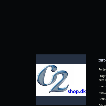
INFO
Fortr
Fragt
betal
Hvem
Kont
Betin
Advar