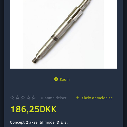
Zoom
0
anmeldelser
Skriv anmeldelse
186,25DKK
Concept 2 aksel til model D & E.