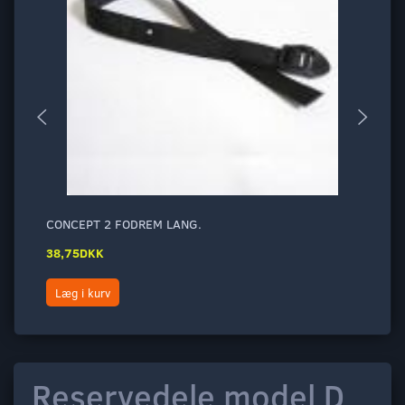
CONCEPT 2 FODREM LANG.
CO
38,75DKK
2,
Læg i kurv
L
Reservedele model D