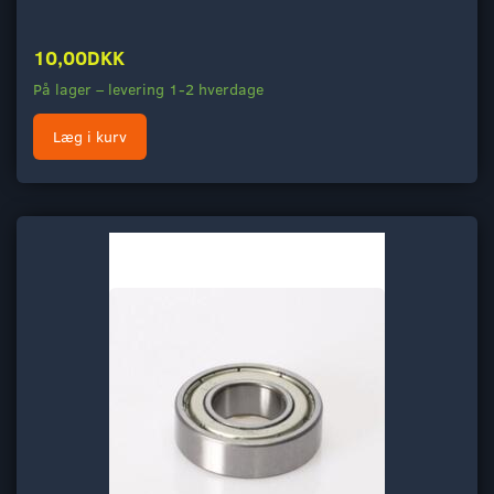
10,00DKK
På lager – levering 1-2 hverdage
Læg i kurv