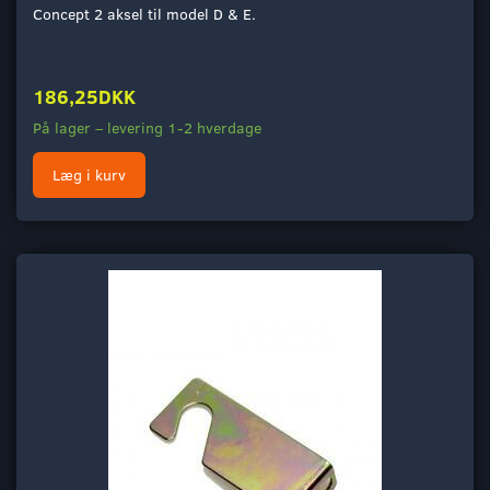
Concept 2 aksel til model D & E.
186,25DKK
På lager – levering 1-2 hverdage
Læg i kurv