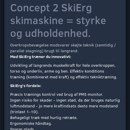
Concept 2 SkiErg
skimaskine = styrke
og udholdenhed.
Overkropsbevægelse modsvarer skøjte teknik (samtidig /
parallel stagning) brugt til langrend.
Med SkiErg træner du innovativt:
Udvikling af langrends muskelkraft for hele overkroppen,
torso og underliv, arme og ben. Effektiv konditions
træning (kombineret med kraft) og effektiv tekniktræning.
SkiErg's fordele:
Præcis trænings kontrol ved brug af PM5 monitor.
Ingen risiko for skader - ingen stød, da der bruges naturlig
luftmodstand - jo mere kraftindsats desto mere modstand
(trinløst 1-10).
Behageligt træk med hurtig retræte.
Ergonomiske håndtag.
Sparer plads.