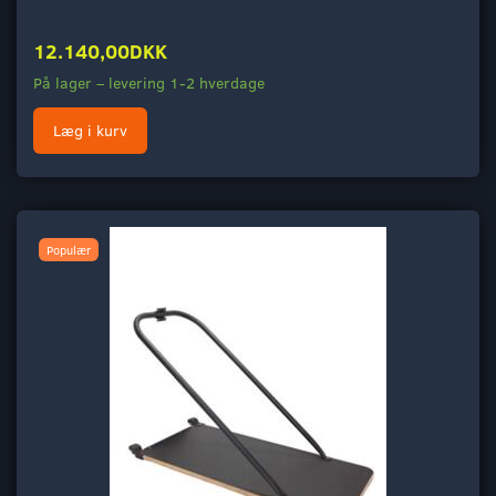
12.140,00DKK
På lager – levering 1-2 hverdage
Læg i kurv
Populær