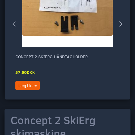
CONCEPT 2 SKIERG HÅNDTAGHOLDER
CO
57,50DKK
9.
Læg i kurv
L
Concept 2 SkiErg
skimaskine