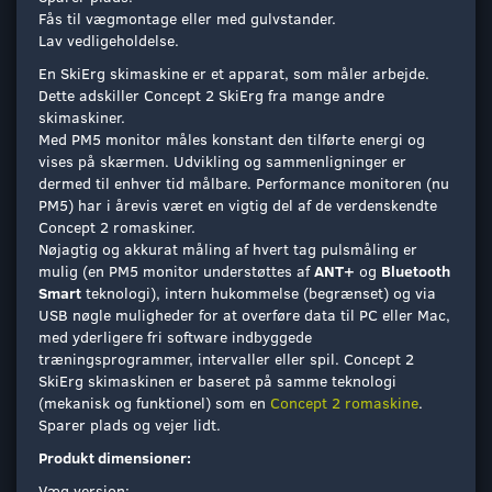
Fås til vægmontage eller med gulvstander.
Lav vedligeholdelse.
En SkiErg skimaskine er et apparat, som måler arbejde.
Dette adskiller Concept 2 SkiErg fra mange andre
skimaskiner.
Med PM5 monitor måles konstant den tilførte energi og
vises på skærmen. Udvikling og sammenligninger er
dermed til enhver tid målbare. Performance monitoren (nu
PM5) har i årevis været en vigtig del af de verdenskendte
Concept 2 romaskiner.
Nøjagtig og akkurat måling af hvert tag pulsmåling er
mulig (en PM5 monitor understøttes af
ANT+
og
Bluetooth
Smart
teknologi), intern hukommelse (begrænset) og via
USB nøgle muligheder for at overføre data til PC eller Mac,
med yderligere fri software indbyggede
træningsprogrammer, intervaller eller spil. Concept 2
SkiErg skimaskinen er baseret på samme teknologi
(mekanisk og funktionel) som en
Concept 2 romaskine
.
Sparer plads og vejer lidt.
Produkt dimensioner:
Væg version: