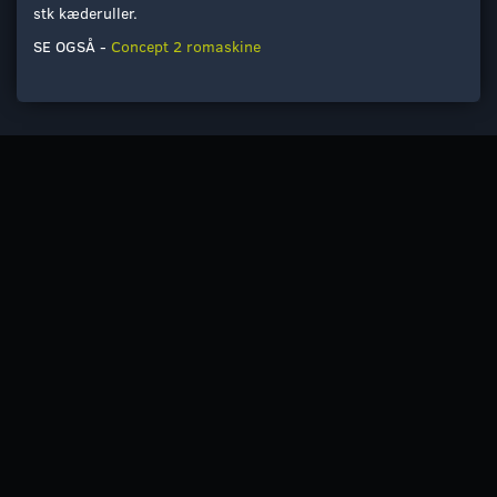
stk kæderuller.
SE OGSÅ -
Concept 2 romaskine