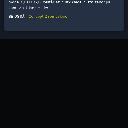
model C/D1/D2/E består af: 1 stk kæde, 1 stk. tandhjul
samt 2 stk kæderuller.
SE OGSÅ -
Concept 2 romaskine