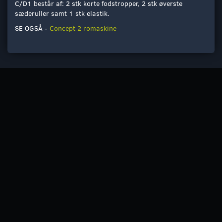
C/D1 består af: 2 stk korte fodstropper, 2 stk øverste
sæderuller samt 1 stk elastik.
SE OGSÅ -
Concept 2 romaskine