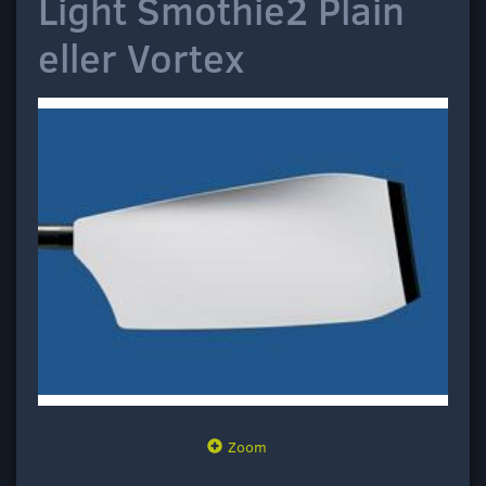
Light Smothie2 Plain
eller Vortex
Zoom