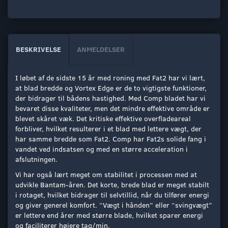
BESKRIVELSE
ANMELDELSER
I løbet af de sidste 15 år med roning med Fat2 har vi lært,
at blad bredde og Vortex Edge er de to vigtigste funktioner,
der bidrager til bådens hastighed. Med Comp bladet har vi
bevaret disse kvaliteter, men det mindre effektive område er
blevet skåret væk. Det kritiske effektive overfladeareal
forbliver, hvilket resulterer i et blad med lettere vægt, der
har samme bredde som Fat2. Comp har Fat2s solide fang i
vandet ved indsatsen og med en større acceleration i
afslutningen.
Vi har også lært meget om stabilitet i processen med at
udvikle Bantam-åren. Det korte, brede blad er meget stabilt
i rotaget, hvilket bidrager til selvtillid, når du tilfører energi
og giver generel komfort. “Vægt i hånden” eller “svingvægt”
er lettere end årer med større blade, hvilket sparer energi
og faciliterer højere tag/min.