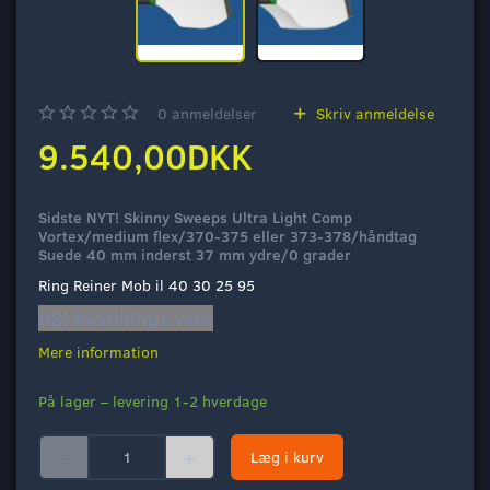
0
anmeldelser
Skriv anmeldelse
9.540,00DKK
Sidste NYT! Skinny Sweeps Ultra Light Comp
Vortex/medium flex/370-375 eller 373-378/håndtag
Suede 40 mm inderst 37 mm ydre/0 grader
Ring Reiner Mob il 40 30 25 95
NB! Bestillings vare
Mere information
På lager – levering 1-2 hverdage
Læg i kurv