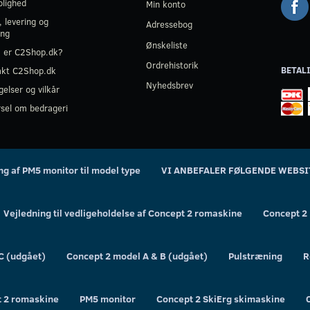
olighed
Min konto
, levering og
Adressebog
ing
Ønskeliste
 er C2Shop.dk?
Ordrehistorik
BETAL
akt C2Shop.dk
Nyhedsbrev
gelser og vilkår
sel om bedrageri
ing af PM5 monitor til model type
VI ANBEFALER FØLGENDE WEBSI
Vejledning til vedligeholdelse af Concept 2 romaskine
Concept 2
C (udgået)
Concept 2 model A & B (udgået)
Pulstræning
R
t 2 romaskine
PM5 monitor
Concept 2 SkiErg skimaskine