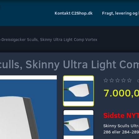
Kontakt C2Shop.dk
Fragt, levering og
-Dreissigacker Sculls, Skinny Ultra Light Comp Vortex
ulls, Skinny Ultra Light Co
7.000,
Sidste NYT
Skinny Sculls Ult
286 eller 284-28