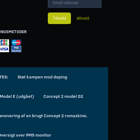
adresse
Tilmeld
Afmeld
INGSMETODER
TES:
Støt kampen mod doping
 Model E (udgået)
Concept 2 model D2
enovering af en brugt Concept 2 romaskine.
Oversigt over PM5 monitor