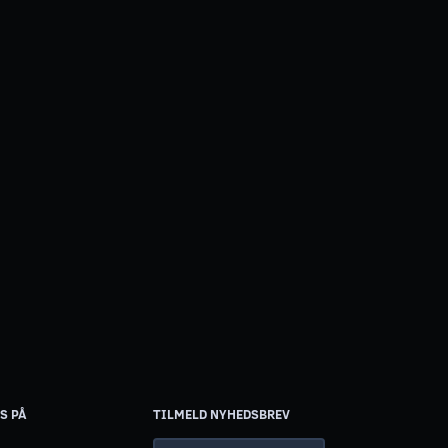
S PÅ
TILMELD NYHEDSBREV
Email-