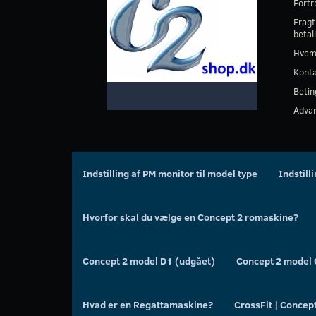
Fortr
Fragt
betal
Hvem
Kont
Betin
Advar
Indstilling af PM monitor til model type
Indstill
Hvorfor skal du vælge en Concept 2 romaskine?
Concept 2 model D1 (udgået)
Concept 2 model 
Hvad er en Regattamaskine?
CrossFit | Concep