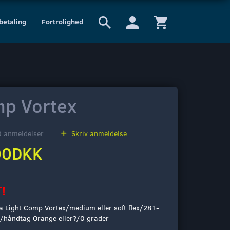
 betaling
Fortrolighed
mp Vortex
0
anmeldelser
Skriv anmeldelse
00DKK
!
ra Light Comp Vortex/medium eller soft flex/281-
9/håndtag Orange eller?/0 grader