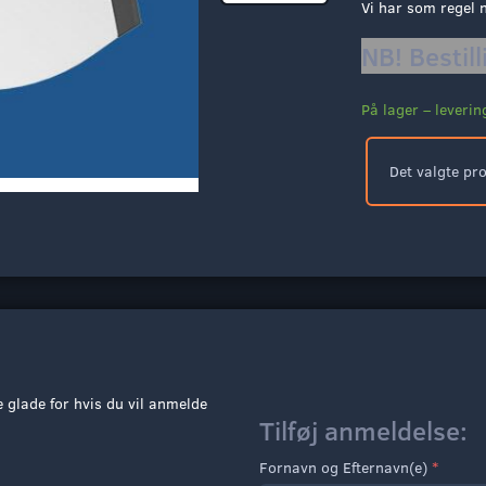
Vi har som regel 
NB! Bestil
På lager – leveri
Det valgte pr
e glade for hvis du vil anmelde
Tilføj anmeldelse:
Fornavn og Efternavn(e)