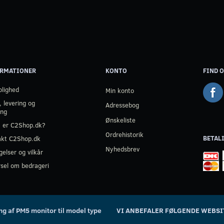
RMATIONER
KONTO
FIND O
olighed
Min konto
, levering og
Adressebog
ing
Ønskeliste
 er C2Shop.dk?
Ordrehistorik
BETAL
akt C2Shop.dk
Nyhedsbrev
gelser og vilkår
sel om bedrageri
ing af PM5 monitor til model type
VI ANBEFALER FØLGENDE WEBSI