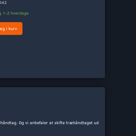
042
ng 1-2 hverdage
æg i kurv
håndtag. Og vi anbefaler at skifte træhåndtaget ud