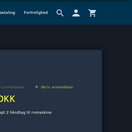
 betaling
Fortrolighed
0
anmeldelser
Skriv anmeldelse
DKK
pt 2 håndtag til romaskine.