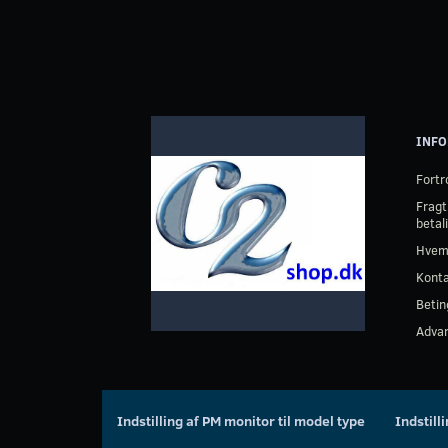
INFO
Fortr
Fragt
betal
Hvem
Kont
Betin
Advar
Indstilling af PM monitor til model type
Indstill