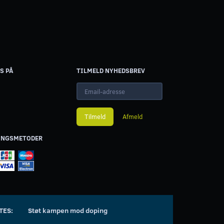
S PÅ
TILMELD NYHEDSBREV
Email-
adresse
Tilmeld
Afmeld
INGSMETODER
TES:
Støt kampen mod doping