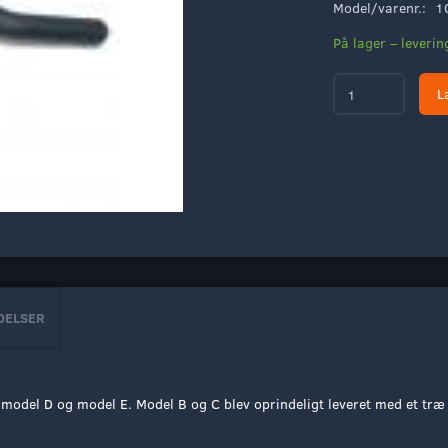
Model/varenr.:
1
På lager – leveri
L
DELSER
model D og model E. Model B og C blev oprindeligt leveret med et træ 